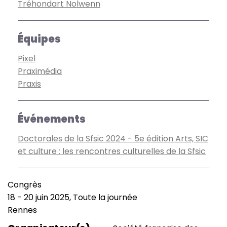
Tréhondart Nolwenn
Équipes
Pixel
Praximédia
Praxis
Événements
Doctorales de la Sfsic 2024 - 5e édition Arts, SIC
et culture : les rencontres culturelles de la Sfsic
Congrès
Type
18
-
20 juin 2025, Toute la journée
de
Date
Rennes
manifestation
(smart)
Lieu