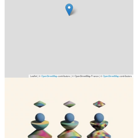
Leaflet | ©
OpenStreetMap
contributors
|
© OpenStreetMap France | ©
OpenStreetMap
contributors