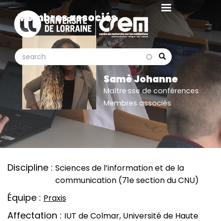
Aller
Membres associés
au
contenu
principal
search
search
Search
Samè Johanne
Maître·sse de conférences
Membres associés
Discipline
Sciences de l’information et de la
communication (71e section du CNU)
Équipe
Praxis
Affectation
IUT de Colmar, Université de Haute