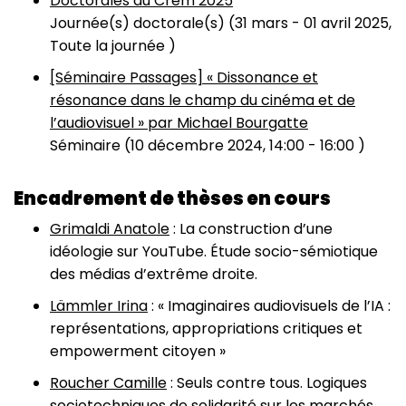
Doctorales du Crem 2025
Journée(s) doctorale(s) (
31 mars
-
01 avril 2025,
Toute la journée
)
[Séminaire Passages] « Dissonance et
résonance dans le champ du cinéma et de
l’audiovisuel » par Michael Bourgatte
Séminaire (
10 décembre 2024, 14:00
-
16:00
)
Encadrement de thèses en cours
Grimaldi Anatole
: La construction d’une
idéologie sur YouTube. Étude socio-sémiotique
des médias d’extrême droite.
Lämmler Irina
: « Imaginaires audiovisuels de l’IA :
représentations, appropriations critiques et
empowerment citoyen »
Roucher Camille
: Seuls contre tous. Logiques
sociotechniques de solidarité sur les marchés