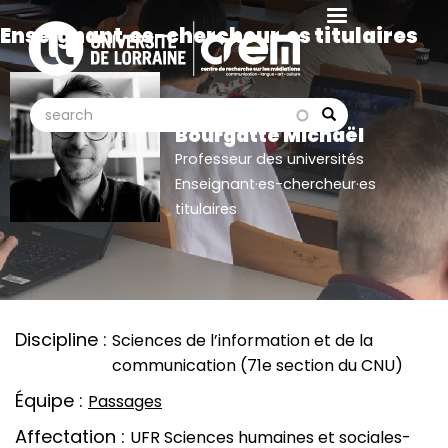
Aller
Enseignant·es-chercheur·es titulaires
au
contenu
principal
search
search
Search
Bourgatte Michaël
Professeur des universités
Enseignant·es-chercheur·es
titulaires
Discipline
Sciences de l’information et de la
communication (71e section du CNU)
Équipe
Passages
Affectation
UFR Sciences humaines et sociales-