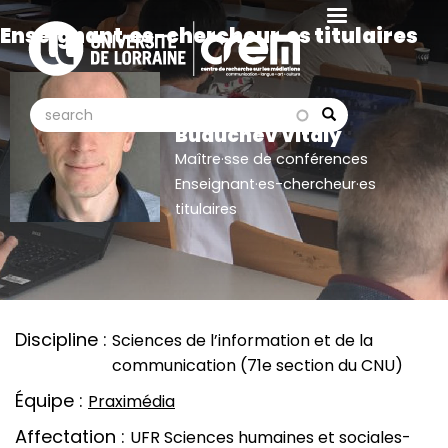
Aller
Enseignant·es-chercheur·es titulaires
au
contenu
principal
search
search
Search
Buduchev Vitaly
Maître·sse de conférences
Enseignant·es-chercheur·es
titulaires
Discipline
Sciences de l’information et de la
communication (71e section du CNU)
Équipe
Praximédia
Affectation
UFR Sciences humaines et sociales-