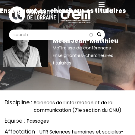
Aller
Enseignant·es-chercheur·es titulaires
au
contenu
principal
search
search
Search
Méon Jean-Matthieu
Maître·sse de conférences
Enseignant·es-chercheur·es
titulaires
Discipline
Sciences de l’information et de la
communication (71e section du CNU)
Équipe
Passages
Affectation
UFR Sciences humaines et sociales-