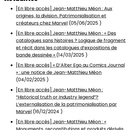
[En libre accès] Jean-Matthieu Méon : Aux
origines, la division. Patrimonialisation et
créateurs chez Marvel
(
05/06/2025
)
[En libre accès] Jean-Matthieu Méon : « Des
catalogues sans histoires ? Logique de fragment
et récit dans les catalogues d’expositions de
bande dessinée »
(
14/03/2025
)
[En libre accès] « D’Alter Ego au Comics Journal
» : une notice de Jean-Matthieu Méon
(
04/02/2025
)
[En libre accès] Jean-Matthieu Méon :
“Historical truth or industry legend”?
L’externalisation de la patrimonialisation par
Marvel
(
16/12/2024
)
[En libre accès] Jean-Matthieu Méon : «
Monuments, reconstitutions et produits dérivés.