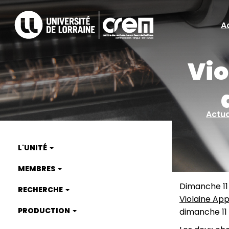
Aller
au
A
A
contenu
principal
ra
Vio
Actua
L'UNITÉ
Main
MEMBRES
navigation
Dimanche 11
RECHERCHE
Violaine App
PRODUCTION
dimanche 11 