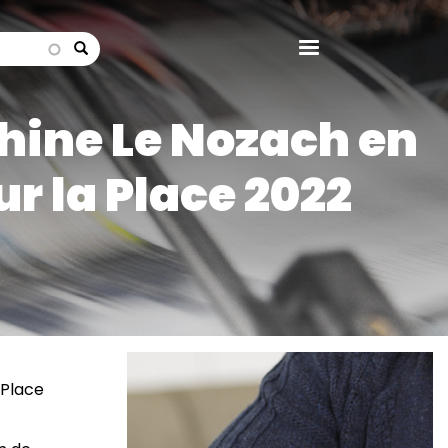
search
phine Le Nozach en
ur la Place 2022
Image
 Place