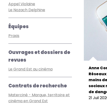
Appel Violaine
Le Nozach Delphine
Équipes
Praxis
Ouvrages et dossiers de
revues
Anne Cor
Le Grand Est au cinéma
Réseaux 
moins de 
Contrats de recherche
sociaux 
de dange
Materciné - Marque, territoire et
21 Juil 20
cinéma en Grand Est