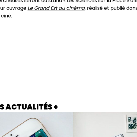
rcheuses seront au stand « Les Sciences sur la Place » afi
eur ouvrage
Le Grand Est au cinéma
, réalisé et publié dan
ciné
.
S ACTUALITÉS +