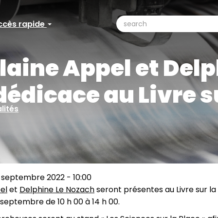
search
ccès rapide
ccès
Search
pide
laine Appel et Del
dédicace au Livre s
lités
 septembre 2022 - 10:00
el
et
Delphine Le Nozach
seront présentes au Livre sur la
septembre de 10 h 00 à 14 h 00.