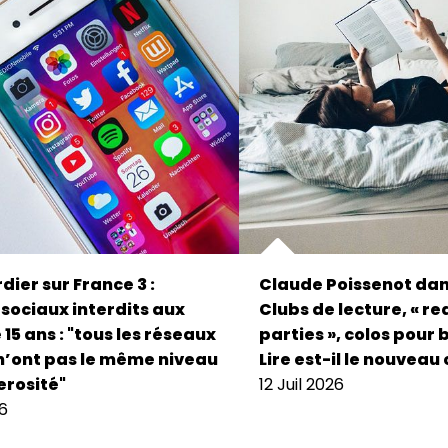
dier sur France 3 :
Claude Poissenot dan
sociaux interdits aux
Clubs de lecture, « r
15 ans : "tous les réseaux
parties », colos pour 
n’ont pas le même niveau
Lire est-il le nouveau 
rosité"
12 Juil 2026
26