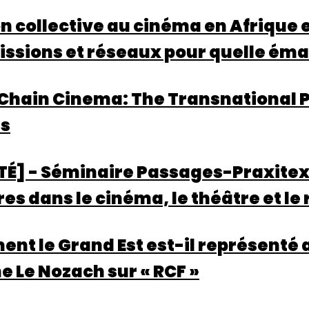
n collective au cinéma en Afrique 
ssions et réseaux pour quelle éma
Chain Cinema: The Transnational P
s
É] - Séminaire Passages-Praxitext
s dans le cinéma, le théâtre et le
nt le Grand Est est-il représenté a
e Le Nozach sur « RCF »