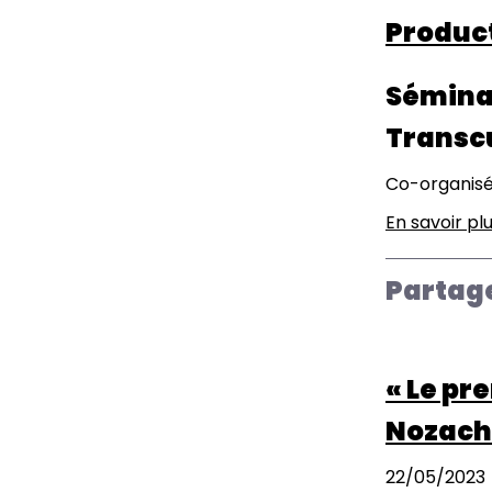
Product
Sémina
Transcu
Co-organisé
En savoir pl
Partag
« Le pr
Nozach
22/05/2023