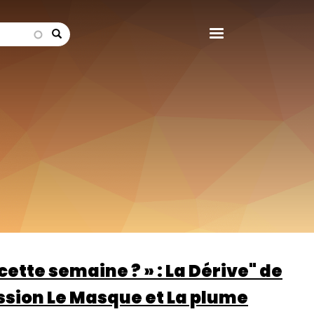
search
cette semaine ? » : La Dérive" de
ssion Le Masque et La plume