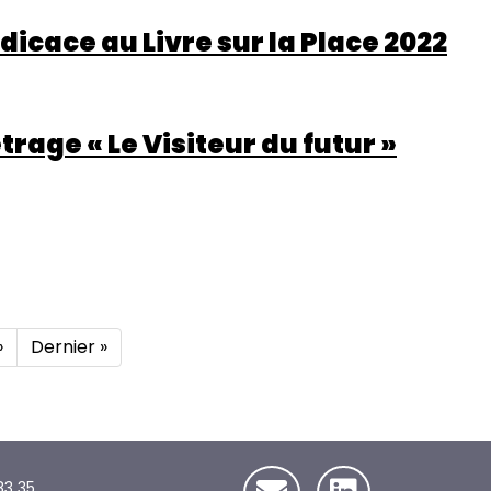
dicace au Livre sur la Place 2022
age « Le Visiteur du futur »
Page
›
Dernière
Dernier »
suivante
page
83 35