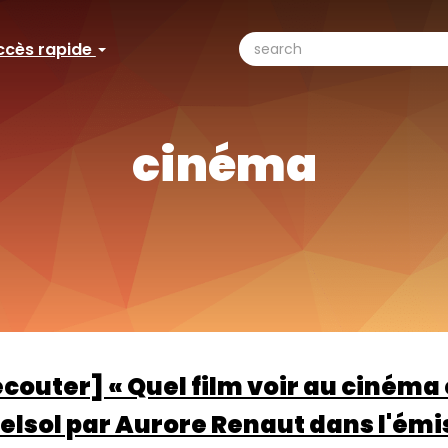
search
ccès rapide
ccès
Search
pide
cinéma
écouter] « Quel film voir au cinéma 
elsol par Aurore Renaut dans l'émi