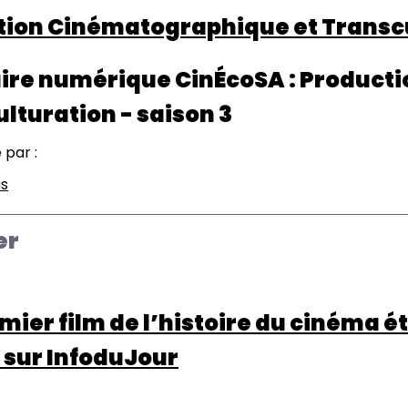
ion Cinématographique et Transcul
ire numérique CinÉcoSA : Product
lturation - saison 3
 par :
us
sur
Production
Cinématographique
er
et
Transculturation
-
emier film de l’histoire du cinéma ét
saison
3
 sur InfoduJour