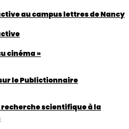
ractive au campus lettres de Nancy
active
au cinéma »
sur le Publictionnaire
 recherche scientifique à la
s