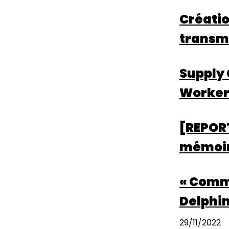
Créatio
transmi
Supply 
Worker
[REPORT
mémoire
« Comme
Delphin
29/11/2022