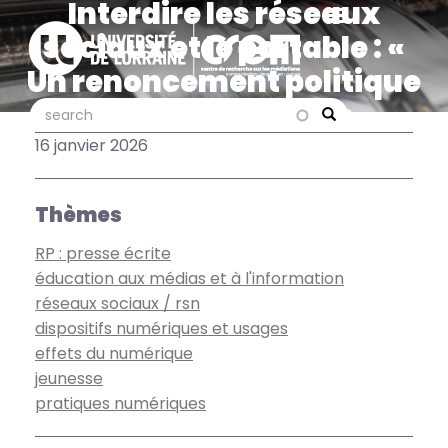
Interdire les réseaux
Aller
au
sociaux et le portable : «
contenu
Un renoncement politique
principal
et une démission
search
search
Search
éducative », Anne Cordier
16 janvier 2026
dans Mediapart
Thèmes
RP : presse écrite
éducation aux médias et à l'information
réseaux sociaux / rsn
dispositifs numériques et usages
effets du numérique
jeunesse
pratiques numériques