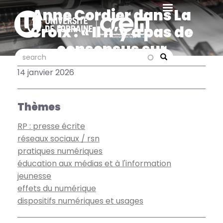
Aller
Anne Cordier dans La
au
Croix : « Il n’y a pas de
contenu
principal
consensus sur
search
search
l’interdiction des réseaux
Search
14 janvier 2026
sociaux »
Thèmes
RP : presse écrite
réseaux sociaux / rsn
pratiques numériques
éducation aux médias et à l'information
jeunesse
effets du numérique
dispositifs numériques et usages