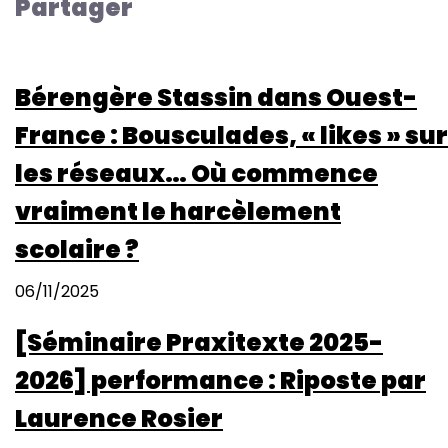
Partager
-
Colloque
international
Bérengère Stassin dans Ouest-
sur
le
France : Bousculades, « likes » sur
(cyber)harcèlement,
les réseaux… Où commence
3e
édition
vraiment le harcèlement
-
scolaire ?
(Cyber)bullying:
Norms
06/11/2025
and
resistance
[Séminaire Praxitexte 2025-
in
Mediterranean
2026] performance : Riposte par
societies
Laurence Rosier
and
beyond