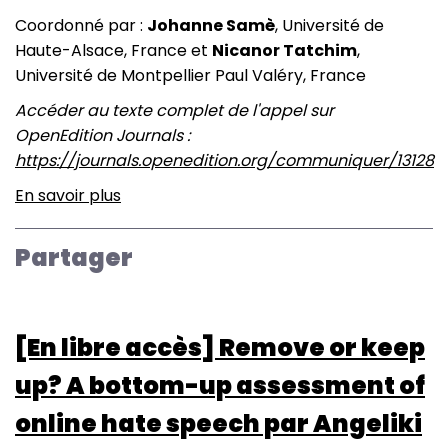
Coordonné par :
Johanne Samè
, Université de
Haute-Alsace, France et
Nicanor Tatchim
,
Université de Montpellier Paul Valéry, France
Accéder au texte complet de l'appel sur
OpenEdition Journals :
https://journals.openedition.org/communiquer/13128
En savoir plus
sur
Communiquer
:
Partager
Espaces
publics,
médias
[En libre accès] Remove or keep
socio-
numériques
up? A bottom-up assessment of
et
online hate speech par Angeliki
identités
collectives