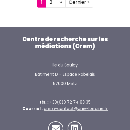
Pagination
Page
1
Page
2
Page
››
Dernière
Dernier »
courante
suivante
page
Centre de recherche sur les
médiations (Crem)
Île du Saulcy
Bâtiment D - Espace Rabelais
57000 Metz
tél. :
+33(0)3 72 74 83 35
Courriel :
crem-contact@univ-lorraine.fr