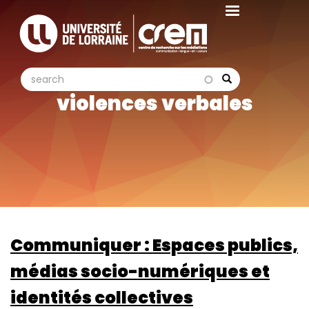
Aller
au
contenu
principal
search
search
Search
violences verbales
Communiquer : Espaces publics,
médias socio-numériques et
identités collectives