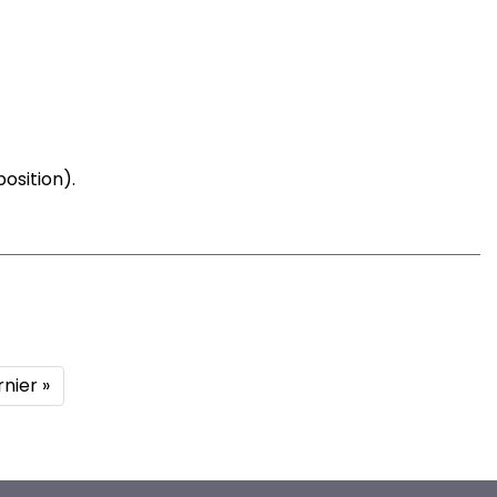
osition).
rnière
nier »
e
ge