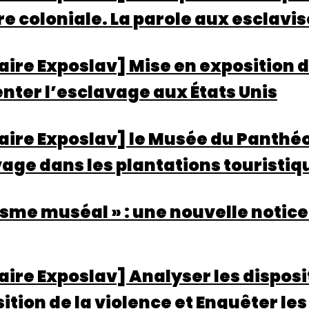
 coloniale. La parole aux esclavis
ire Exposlav] Mise en exposition 
nter l’esclavage aux États Unis
ire Exposlav] le Musée du Panthéon 
vage dans les plantations touristiq
isme muséal » : une nouvelle notice
ire Exposlav] Analyser les dispos
ition de la violence et Enquêter les 