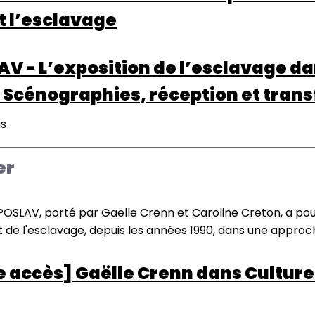
et l’esclavage
V - L’exposition de l’esclavage da
. Scénographies, réception et tran
us
sur
EXPOSLAV
-
er
L’exposition
de
l’esclavage
POSLAV, porté par Gaëlle Crenn et Caroline Creton, a pour 
dans
t de l'esclavage, depuis les années 1990, dans une approche
les
musées
re accès] Gaëlle Crenn dans Cultur
en
France