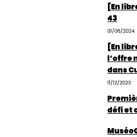
[En lib
43
01/06/2024
[En li
l’offre
dans Cu
11/12/2023
Premièr
défi et
MuséoGR