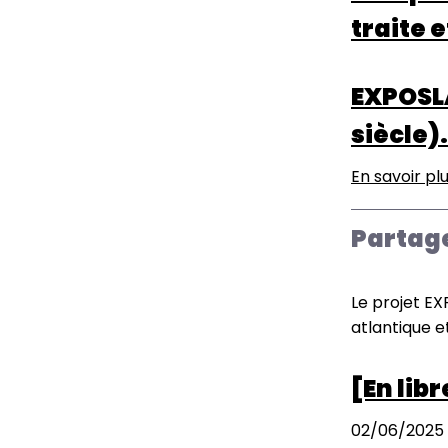
traite 
EXPOSLA
siècle)
En savoir pl
Partag
Le projet EX
atlantique e
[En lib
02/06/2025