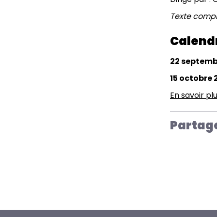
Texte compl
Calend
22 septembr
15 octobre 
En savoir pl
Partag
Paginatio