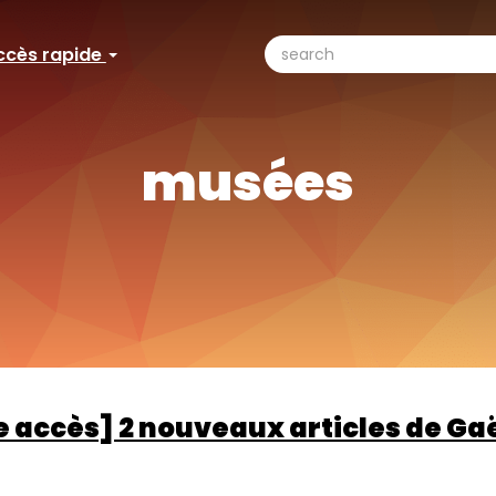
search
ccès rapide
ccès
Search
pide
musées
re accès] 2 nouveaux articles de G