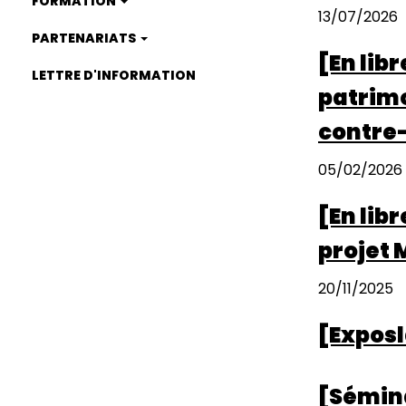
FORMATION
13/07/2026
PARTENARIATS
[En lib
LETTRE D'INFORMATION
patrimo
contre
05/02/2026
[En lib
projet 
20/11/2025
[Exposl
[Sémina