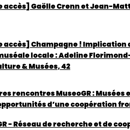
re accès] Gaëlle Crenn et Jean-Ma
bre accès] Champagne ! Implicatio
 muséale locale : Adeline Florimond
lture & Musées, 42
es rencontres MuseoGR : Musées et
 opportunités d’une coopération fro
 - Réseau de recherche et de coop