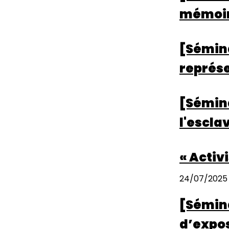
mémoire
[Sémina
représe
[Sémina
l'escla
« Activ
24/07/2025
[Sémina
d’expos