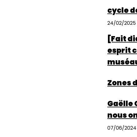
cycle d
24/02/2025
[Fait d
esprit 
muséau
Zones d
Gaëlle 
nous on
07/06/2024