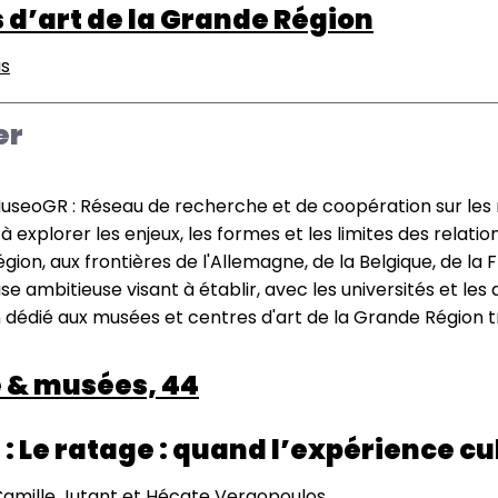
 d’art de la Grande Région
us
sur
MuséoGR
-
er
Réseau
de
recherche
MuseoGR : Réseau de recherche et de coopération sur les 
et
 à explorer les enjeux, les formes et les limites des relat
de
gion, aux frontières de l'Allemagne, de la Belgique, de la 
coopération
se ambitieuse visant à établir, avec les universités et le
sur
dédié aux musées et centres d'art de la Grande Région tr
les
musées
 & musées, 44
et
centres
 : Le ratage : quand l’expérience cu
d’art
de
 Camille Jutant et Hécate Vergopoulos