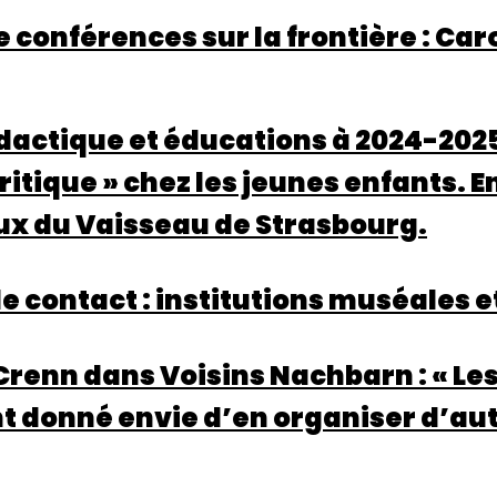
(XXIe
e conférences sur la frontière : Ca
siècle).
Scénographies,
réception
et
idactique et éducations à 2024-2025
transformations
des
critique » chez les jeunes enfants.
représentations
x du Vaisseau de Strasbourg.
e contact : institutions muséales 
Crenn dans Voisins Nachbarn : « L
t donné envie d’en organiser d’aut