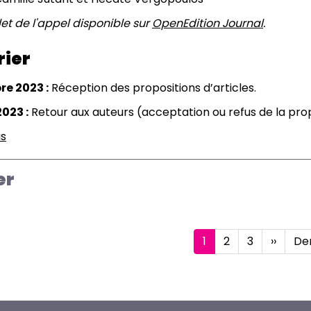
la
et de l'appel disponible sur
OpenEdition Journal
.
Grande
Région
rier
e 2023 :
Réception des propositions d’articles.
2023 :
Retour aux auteurs (acceptation ou refus de la prop
us
sur
Culture
&
er
musées,
44
n
Page
1
Page
2
Page
3
Page
››
De
Der
courante
suivant
pa