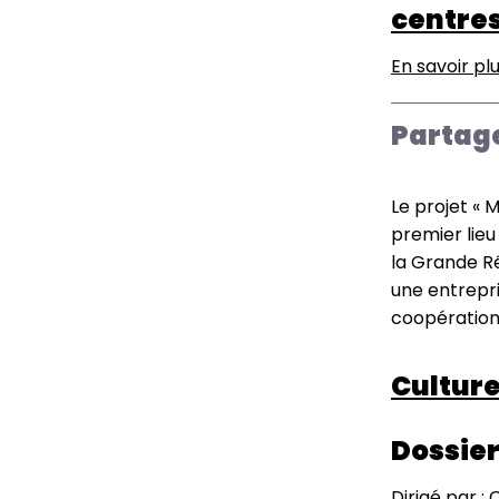
centres
En savoir pl
Partag
Le projet « 
premier lieu
la Grande Ré
une entrepri
coopération 
Culture
Dossier
Dirigé par :