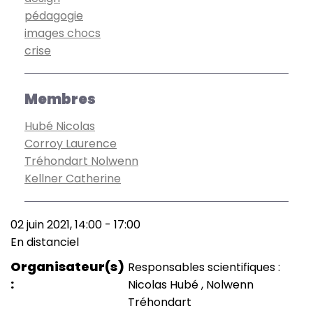
pédagogie
images chocs
crise
Membres
Hubé Nicolas
Corroy Laurence
Tréhondart Nolwenn
Kellner Catherine
02 juin 2021, 14:00
-
17:00
Date
En distanciel
(smart)
Lieu
Organisateur(s)
Responsables scientifiques :
Nicolas Hubé , Nolwenn
Tréhondart