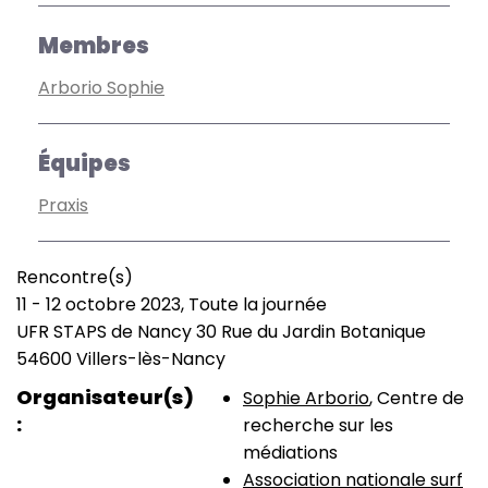
Membres
Arborio Sophie
Équipes
Praxis
Rencontre(s)
Type
11
-
12 octobre 2023, Toute la journée
de
Date
UFR STAPS de Nancy 30 Rue du Jardin Botanique
manifestation
(smart)
Lieu
54600 Villers-lès-Nancy
Organisateur(s)
Sophie Arborio
, Centre de
recherche sur les
médiations
Association nationale surf