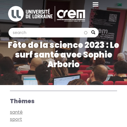
Aller
au
contenu
principal
search
search
Search
Fête de la science 2023 : Le
surf santé avec Sophie
Arborio
Thèmes
santé
sport