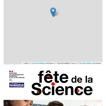
Leaflet | ©
OpenStreetMap
contributors
|
© OpenStreetMap France | ©
OpenStreetMap
contributors