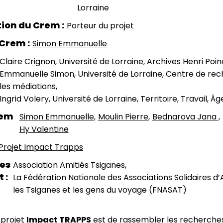
Lorraine
tion du Crem
Porteur du projet
 Crem
Simon Emmanuelle
Claire Crignon, Université de Lorraine, Archives Henri Poi
Emmanuelle Simon, Université de Lorraine, Centre de rec
les médiations
Ingrid Volery, Université de Lorraine, Territoire, Travail, Â
rem
Simon Emmanuelle
Moulin Pierre
Bednarova Jana
Hy Valentine
Projet Impact Trapps
es
Association Amitiés Tsiganes
t
La Fédération Nationale des Associations Solidaires d
les Tsiganes et les gens du voyage (FNASAT)
u projet
Impact TRAPPS
est de rassembler les recherch