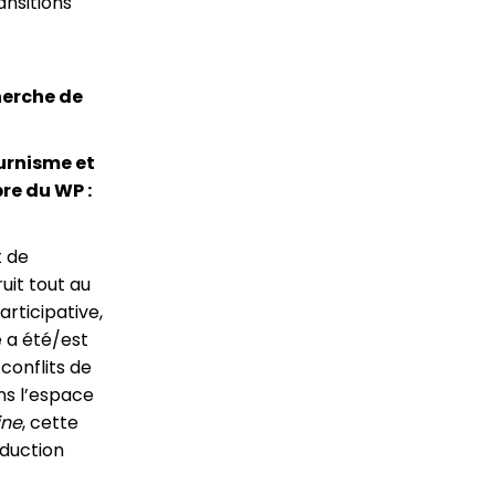
ansitions
herche de
turnisme et
re du WP :
t de
uit tout au
rticipative,
 a été/est
conflits de
ns l’espace
ine
, cette
oduction