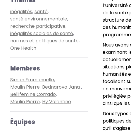
Thèmes
l’Université
inégalités
santé
de la santé 
santé environnementale
structure de
recherche participative
des humanit
inégalités sociales de santé
programmes 
normes et politiques de santé
Nous avons c
One Health
examinant le
actuellement
situations p
Membres
humanités e
Simon Emmanuelle
focalisant s
Moulin Pierre
Bednarova Jana
en mouvement
Bellifemine Corrado
privilégiée 
Moulin Pierre
Hy Valentine
ainsi que le
Deux types d
politiques 
Équipes
qu’il s’agis