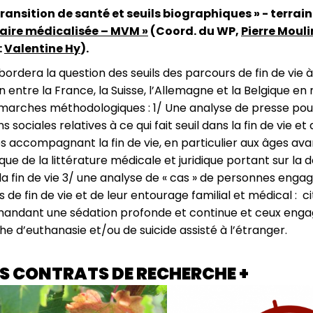
Transition de santé et seuils biographiques » - terrai
aire médicalisée – MVM »
(Coord. du WP,
Pierre Mouli
:
Valentine Hy
).
bordera la question des seuils des parcours de fin de vie 
entre la France, la Suisse, l’Allemagne et la Belgique en 
marches méthodologiques : 1/ Une analyse de presse pour 
 sociales relatives à ce qui fait seuil dans la fin de vie et
 accompagnant la fin de vie, en particulier aux âges ava
que de la littérature médicale et juridique portant sur la d
e la fin de vie 3/ une analyse de « cas » de personnes eng
 de fin de vie et de leur entourage familial et médical : c
mandant une sédation profonde et continue et ceux eng
 d’euthanasie et/ou de suicide assisté à l’étranger.
S CONTRATS DE RECHERCHE +