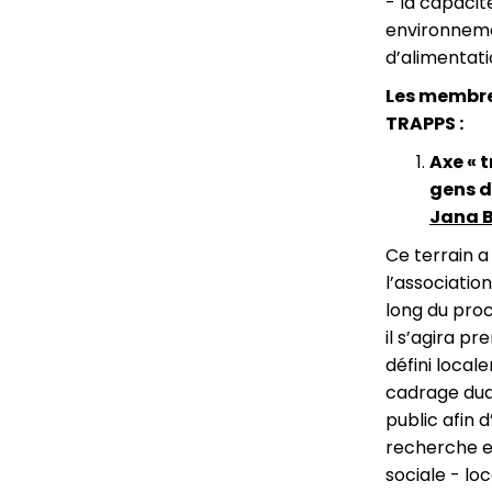
- la capacit
environneme
d’alimentati
Les membre
TRAPPS :
Axe « 
gens d
Jana 
Ce terrain a
l’associatio
long du proc
il s’agira 
défini local
cadrage dud
public afin d
recherche e
sociale - l