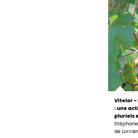
Vitelor -
: une act
pluriels 
Stéphane 
de Lorrain