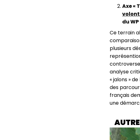
Axe « 
volont
du WP 
Ce terrain a
comparaison 
plusieurs dé
représentions
controverses
analyse criti
« jalons » d
des parcours
français de
une démarche
AUTRE