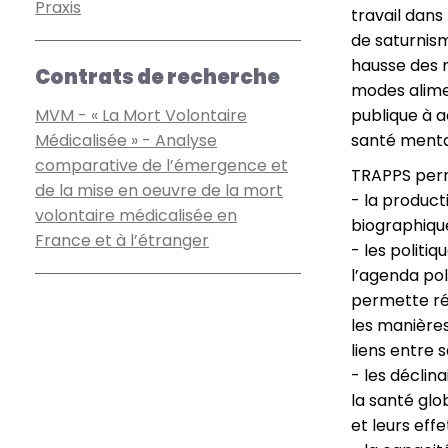
Praxis
travail dans
de saturnis
hausse des m
Contrats de recherche
modes alimen
MVM - « La Mort Volontaire
publique à 
Médicalisée » - Analyse
santé mental
comparative de l’émergence et
TRAPPS perm
de la mise en oeuvre de la mort
- la product
volontaire médicalisée en
biographique
France et à l’étranger
- les politi
l’agenda pol
permette rée
les manières
liens entre 
- les déclin
la santé glo
et leurs effe