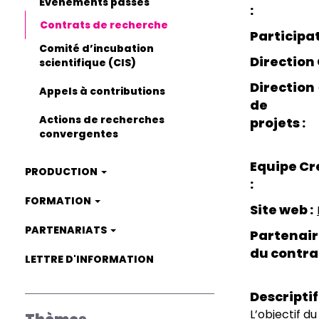
Événements passés
Contrats de recherche
Participa
Comité d’incubation
Direction
scientifique (CIS)
Direction
Appels à contributions
de
Actions de recherches
projets
convergentes
Equipe C
PRODUCTION
FORMATION
Site web
PARTENARIATS
Partenair
du contra
LETTRE D'INFORMATION
Descriptif
L’objectif d