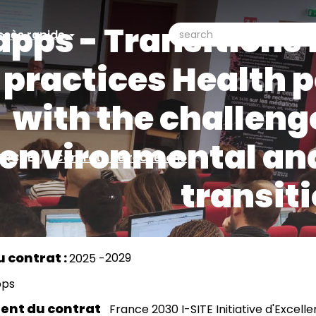
apps - Transitions 
search
ccès rapide
ccès
Search
 practices Health p
pide
with the challenge
environmental and
ERCHE
Contrats de recherche
transit
2029
2025
pps
ent du contrat
France 2030 I-SITE Initiative d'Excell