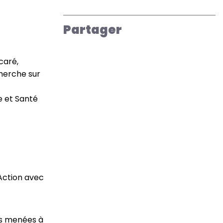
Partager
ncaré
herche sur
ge et Santé
’Action avec
es menées à