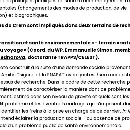
é des politiques publiques de santé à accompagner les tr
ntales (changements des modes de production, de vie,
on) et biographiques.
s du Crem sont impliqués dans deux terrains de rec
transition et santé environnementale » - terrain « sa
u voyage » (Coord. du WP,
Emmanuelle Simon
, memb
Bednarova
, doctorante TRAPPS/CELEST).
 été construit à la suite d’une demande sociale provenan
n Amitié Tsigane et la FNASAT avec qui il est/sera coconstr
essus de recherche. Dans le cadre de cette recherche pa
premièrement de caractériser la manière dont ce problème
ement, estimé dans son niveau de gravité et quels sont les 
it problème et les éventuels cadrages qui s’imposent da
’identifier les freins à la prise en charge de ce dernier.
In f
ntend éclairer la production sociale – ou absence de pr
ocale d’un problème public de santé environnementale.