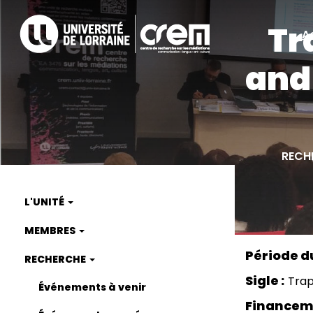
Aller
Tr
au
A
A
contenu
principal
and
ra
RECH
L'UNITÉ
Main
MEMBRES
navigation
RECHERCHE
Sigle
Tra
Événements à venir
Financem