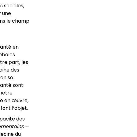
s sociales,
r une
dans le champ
santé en
lobales
tre part, les
maine des
 en se
santé sont
enêtre
se en œuvre,
font l’objet.
apacité des
nementales
—
decine du