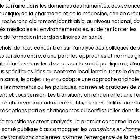
 de Lorraine dans les domaines des humanités, des science
publique, de la pharmacie et de la médecine, afin de crée
 recherche clairement identifiable, au niveau national, 
és médicales et environnementales, et de renforcer les
de formation interdisciplinaires en santé.
hoisi de nous concentrer sur l’analyse des politiques de 
s tensions entre, d’une part, les approches et normes g
 diffusées dans les discours sur la santé publique et, d’au
lus spécifiques liées au contexte local lorrain. Dans le do
n santé, le projet TRAPPS adopte une approche originale
ur les moments où les politiques, normes et pratiques de 
 et sous tension. Les transitions offrent en effet une f
pour observer les cadres normatifs, leurs modalités de mi
s réceptions parfois changeantes ou conflictuelles dont ils 
e transitions seront analysés. Le premier concerne la c
de santé publique à accompagner les
transitions environ
se de transitions anciennes, comme l’émergence de la mé