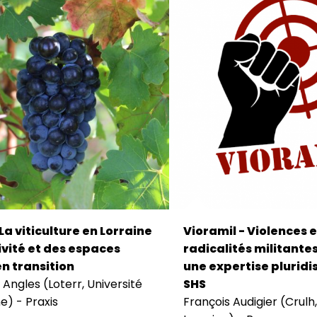
 La viticulture en Lorraine
Vioramil - Violences e
ivité et des espaces
radicalités militante
en transition
une expertise pluridi
Angles (Loterr, Université
SHS
e) - Praxis
François Audigier (Crulh