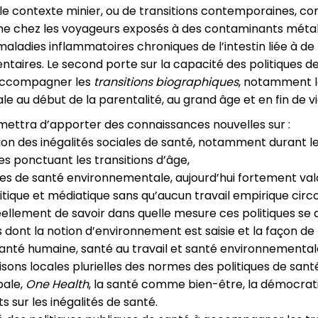
 le contexte minier, ou de transitions contemporaines, c
me chez les voyageurs exposés à des contaminants métall
aladies inflammatoires chroniques de l’intestin liée à d
taires. Le second porte sur la capacité des politiques d
accompagner les
transitions biographiques
, notamment l
e au début de la parentalité, au grand âge et en fin de vi
ettra d’apporter des connaissances nouvelles sur :
ion des inégalités sociales de santé, notamment durant le
s ponctuant les transitions d’âge,
ques de santé environnementale, aujourd’hui fortement val
itique et médiatique sans qu’aucun travail empirique cir
llement de savoir dans quelle mesure ces politiques se d
 dont la notion d’environnement est saisie et la façon de
santé humaine, santé au travail et santé environnemental
aisons locales plurielles des normes des politiques de sant
bale,
One Health
, la santé comme bien-être, la démocrati
ts sur les inégalités de santé.