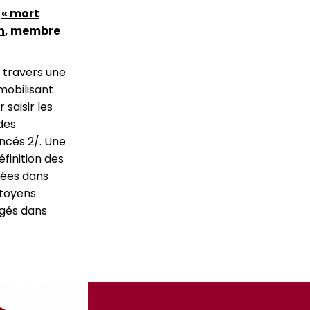
n
« mort
n
, membre
à travers une
mobilisant
saisir les
 des
ncés 2/. Une
éfinition des
agées dans
itoyens
agés dans