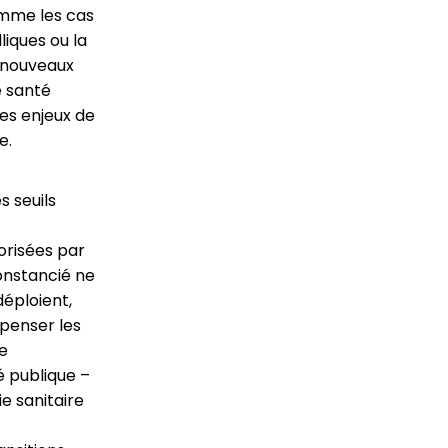
omme les cas
iques ou la
e nouveaux
e santé
es enjeux de
e.
s seuils
orisées par
constancié ne
éploient,
 penser les
e
é publique –
e sanitaire