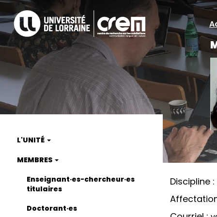
Aller
au
A
A
contenu
principal
M
ra
L'UNITÉ
Main
MEMBRES
navigation
Enseignant·es-chercheur·es
Discipline
titulaires
Affectatio
Doctorant·es
Courriel
v