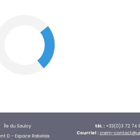
Île du Saulcy
tél. :
+33(0)3 72 74 
Courriel :
crem-contact@univ
nt D - Espace Rabelais