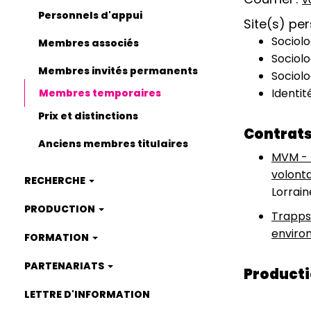
Personnels d'appui
Site(s) pe
Sociolo
Membres associés
Sociolo
Membres invités permanents
Sociolo
Identit
Membres temporaires
Prix et distinctions
Contrats
Anciens membres titulaires
MVM - «
volonta
RECHERCHE
Lorrain
PRODUCTION
Trapps 
environ
FORMATION
PARTENARIATS
Producti
LETTRE D'INFORMATION