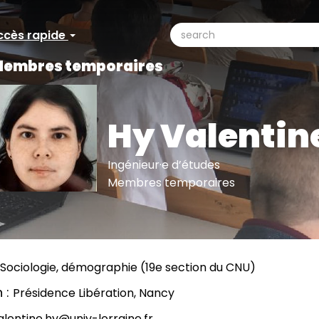
search
ccès rapide
ccès
Search
embres temporaires
pide
Hy Valentin
Ingénieur·e d’études
Membres temporaires
Sociologie, démographie (19e section du CNU)
n
Présidence Libération, Nancy
alentine.hy@univ-lorraine.fr