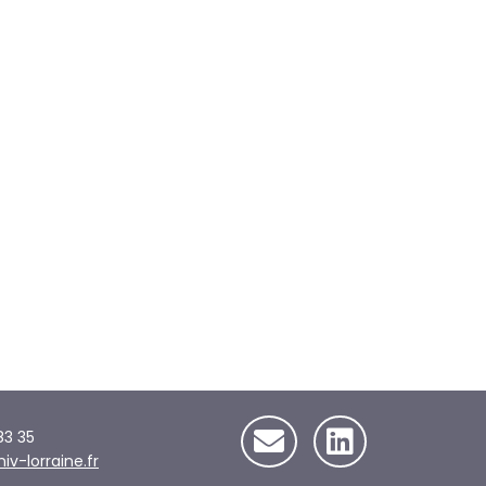
83 35
-lorraine.fr