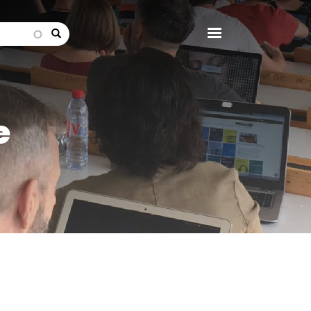
search
e