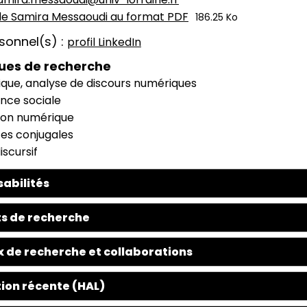
 de Samira Messaoudi au format PDF
186.25 Ko
rsonnel(s)
profil LinkedIn
ues de recherche
ique, analyse de discours numériques
nce sociale
ion numérique
ces conjugales
iscursif
abilités
s de recherche
 de recherche et collaborations
ion récente (HAL)