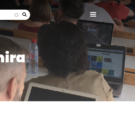
search
ira