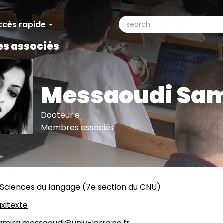
search
ccès rapide
ccès
Search
s associés
pide
Messaoudi Sam
Docteur·e
Membres associés
Sciences du langage (7e section du CNU)
xitexte
amira.messaoudi@univ-lorraine.fr