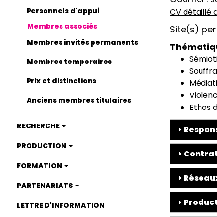
Personnels d'appui
CV détaillé
CV
Membres associés
Site(s) pe
Membres invités permanents
Thématiq
Sémiot
Membres temporaires
Souffra
Prix et distinctions
Médiat
Violen
Anciens membres titulaires
Ethos d
RECHERCHE
Respons
PRODUCTION
Contrat
FORMATION
Réseaux
PARTENARIATS
Product
LETTRE D'INFORMATION