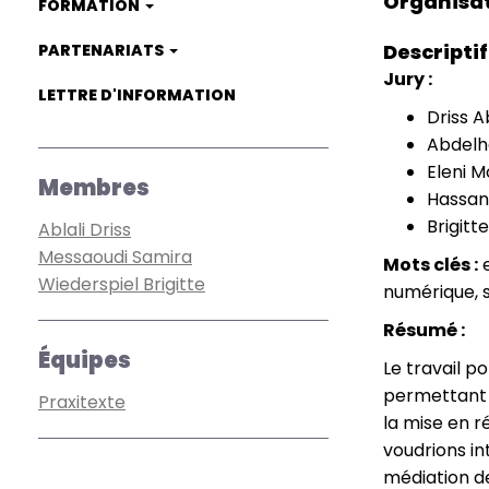
Organisa
FORMATION
Descriptif
PARTENARIATS
Jury :
LETTRE D'INFORMATION
Driss A
Abdelh
Eleni M
Membres
Hassan
Brigitt
Ablali Driss
Messaoudi Samira
Mots clés :
e
Wiederspiel Brigitte
numérique, s
Résumé :
Équipes
Le travail p
permettant d
Praxitexte
la mise en r
voudrions in
médiation de