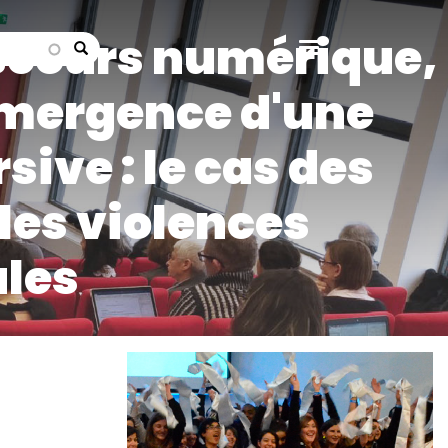
scours numérique,
search
 émergence d'une
ve : le cas des
les violences
les