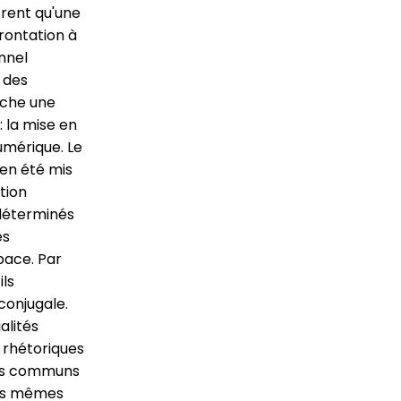
rent qu'une
rontation à
nnel
n des
rche une
: la mise en
umérique. Le
en été mis
tion
 déterminés
es
pace. Par
ls
conjugale.
alités
, rhétoriques
ints communs
 les mêmes