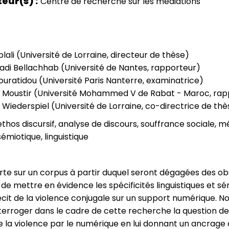
teur(s)
Centre de recherche sur les médiations
blali (Université de Lorraine, directeur de thèse)
adi Bellachhab (Université de Nantes, rapporteur)
ouratidou (Université Paris Nanterre, examinatrice)
 Moustir (Université Mohammed V de Rabat - Maroc, rap
e Wiederspiel (Université de Lorraine, co-directrice de th
thos discursif, analyse de discours, souffrance sociale, m
émiotique, linguistique
orte sur un corpus à partir duquel seront dégagées des o
e mettre en évidence les spécificités linguistiques et s
écit de la violence conjugale sur un support numérique. N
terroger dans le cadre de cette recherche la question de
 la violence par le numérique en lui donnant un ancrage d