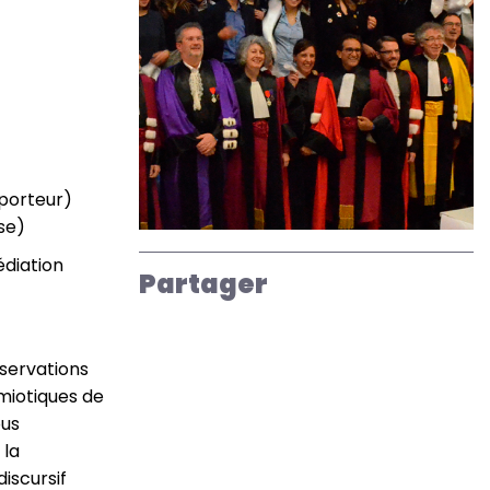
porteur)
èse)
édiation
Partager
bservations
émiotiques de
ous
 la
iscursif