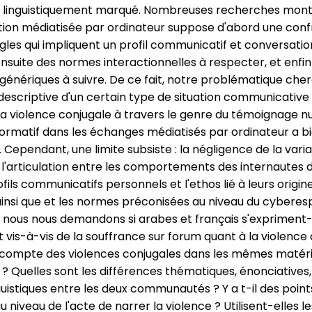
el linguistiquement marqué. Nombreuses recherches mont
on médiatisée par ordinateur suppose d'abord une conf
gles qui impliquent un profil communicatif et conversatio
 ensuite des normes interactionnelles à respecter, et enfi
génériques à suivre. De ce fait, notre problématique che
descriptive d'un certain type de situation communicative 
la violence conjugale à travers le genre du témoignage n
ormatif dans les échanges médiatisés par ordinateur a bi
 Cependant, une limite subsiste : la négligence de la varia
t l'articulation entre les comportements des internautes
ofils communicatifs personnels et l'ethos lié à leurs origin
 ainsi que et les normes préconisées au niveau du cyberes
 nous nous demandons si arabes et français s'expriment-i
 vis-à-vis de la souffrance sur forum quant à la violence 
 compte des violences conjugales dans les mêmes matéri
 ? Quelles sont les différences thématiques, énonciatives
guistiques entre les deux communautés ? Y a t-il des po
au niveau de l'acte de narrer la violence ? Utilisent-elles