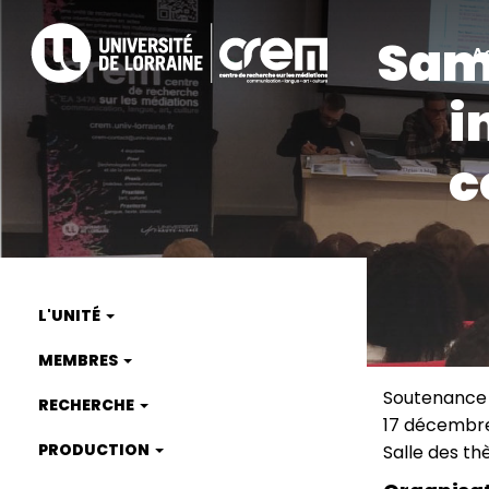
Aller
Sam
au
A
A
contenu
principal
i
ra
c
L'UNITÉ
Main
MEMBRES
navigation
Soutenance
RECHERCHE
Type
17 décembre
de
Date
PRODUCTION
Salle des th
manifest
(smart)
Lieu