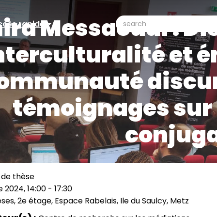
ira Messaoudi : Di
search
ccès rapide
ccès
Search
nterculturalité et
pide
ommunauté discursi
témoignages sur 
conjuga
 de thèse
 2024, 14:00
-
17:30
èses, 2e étage, Espace Rabelais, Ile du Saulcy, Metz
ation