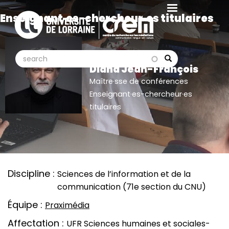
Aller
Enseignant·es-chercheur·es titulaires
au
contenu
principal
search
search
Search
Diana Jean-François
Maître·sse de conférences
Enseignant·es-chercheur·es
titulaires
Discipline
Sciences de l’information et de la
communication (71e section du CNU)
Équipe
Praximédia
Affectation
UFR Sciences humaines et sociales-