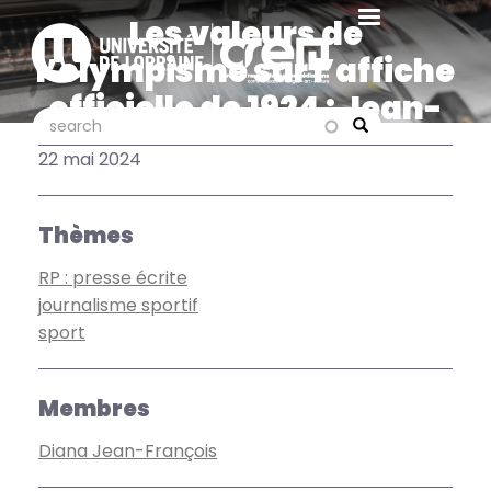
Aller
Les valeurs de
au
l’olympisme sur l’affiche
contenu
principal
officielle de 1924 : Jean-
search
search
François Diana sur
Search
22 mai 2024
Factuel
Thèmes
RP : presse écrite
journalisme sportif
sport
Membres
Diana Jean-François