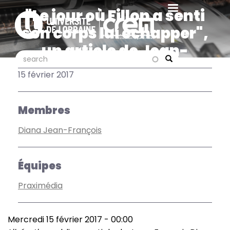
Aller
"Le jour où Fillon a senti
au
son corps lui échapper",
contenu
principal
un article de Jean-
search
search
François Diana dans
Search
15 février 2017
Libération
Membres
Diana Jean-François
Équipes
Praximédia
Mercredi 15 février 2017 - 00:00