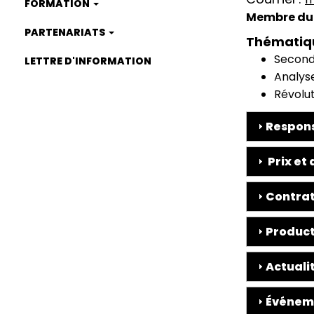
FORMATION
Membre du 
PARTENARIATS
Thématiq
Second
LETTRE D'INFORMATION
Analys
Révolut
Respons
Prix et 
Contrat
Product
Actuali
Événem