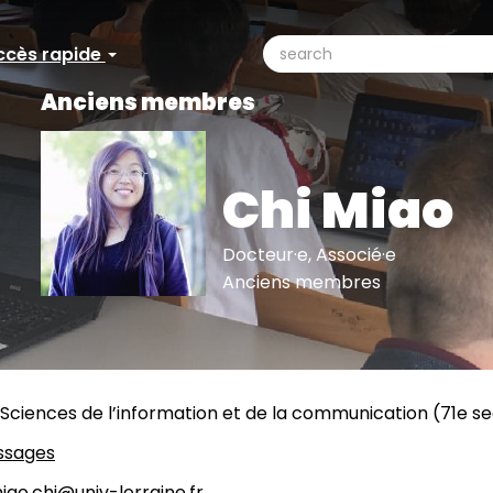
search
ccès rapide
ccès
Search
Anciens membres
pide
Chi Miao
Docteur·e, Associé·e
Anciens membres
Sciences de l’information et de la communication (71e s
ssages
iao.chi@univ-lorraine.fr