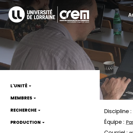
Aller
au
A
A
contenu
principal
ra
L'UNITÉ
Main
MEMBRES
navigation
RECHERCHE
Discipline
Équipe
Pa
PRODUCTION
Courriel
m