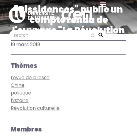
Aller
"Dissidences" publie un
au
compte rendu de
contenu
principal
l'ouvrage "La Révolution
search
search
culturelle en Chine et en
Search
19 mars 2018
France"
Thèmes
revue de presse
Chine
politique
histoire
Révolution culturelle
Membres