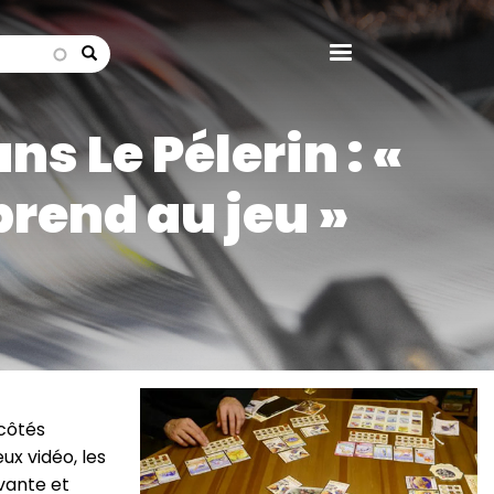
search
ns Le Pélerin : «
prend au jeu »
Image
 côtés
ux vidéo, les
ivante et