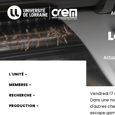
Aller
au
A
A
contenu
principal
ra
L
Actua
L'UNITÉ
Main
MEMBRES
navigation
Vendredi 17
RECHERCHE
Dans une no
PRODUCTION
d'autres cher
escape games