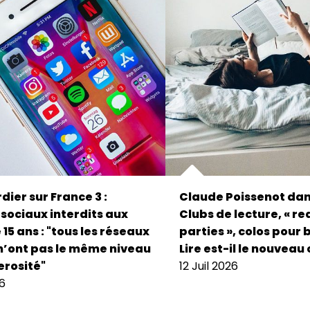
dier sur France 3 :
Claude Poissenot dan
sociaux interdits aux
Clubs de lecture, « r
15 ans : "tous les réseaux
parties », colos pour 
n’ont pas le même niveau
Lire est-il le nouveau 
rosité"
12 Juil 2026
26