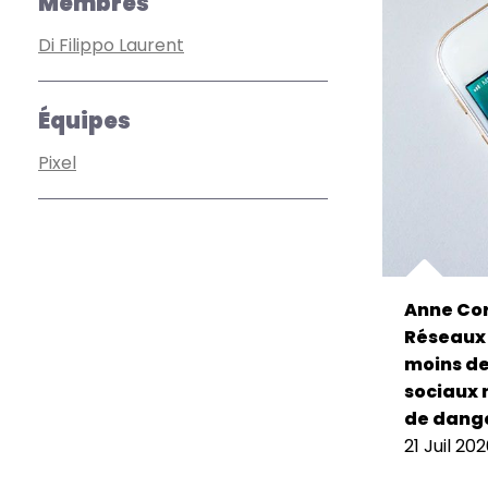
Membres
Di Filippo Laurent
Équipes
Pixel
Anne Cor
Réseaux 
moins de 
sociaux 
de dange
21 Juil 20