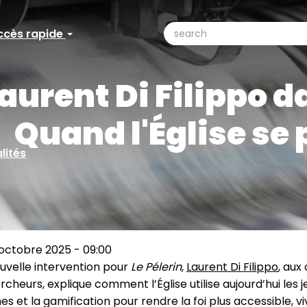
search
ccès rapide
ccès
Search
pide
aurent Di Filippo da
Quand l'Église se 
lités
 octobre 2025 - 09:00
uvelle intervention pour
Le Pélerin
,
Laurent Di Filippo
, aux
cheurs, explique comment l’Église utilise aujourd’hui les je
 et la gamification pour rendre la foi plus accessible, v