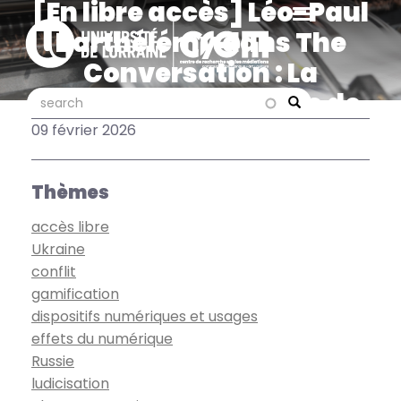
[En libre accès] Léo-Paul
Aller
au
Barthélémy dans The
contenu
Conversation : La
principal
stratégie numérique de
search
search
Search
l’armée ukrainienne : une
09 février 2026
mobilisation 2.0
Thèmes
accès libre
Ukraine
conflit
gamification
dispositifs numériques et usages
effets du numérique
Russie
ludicisation