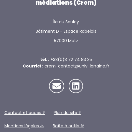
médiations (Crem)
Île du Saulcy
Bâtiment D - Espace Rabelais
57000 Metz
tél. :
+33(0)3 72 74 83 35
Courriel :
crem-contact@univ-lorraine.fr
Contact et accès ?
Plan du site ?️
Mentions légales ⚖️
Boîte à outils ⚒️