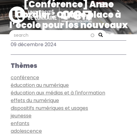
[Conférence] Anne
Aller
au
Cordier : Quelle place à
contenu
l’école pour les nouveaux
principal
savoirs et nouvelles
search
search
Search
compétences
09 décembre 2024
numériques des jeunes ?
Thèmes
conférence
éducation au numérique
éducation aux médias et à l'information
effets du numérique
dispositifs numériques et usages
jeunesse
enfants
adolescence