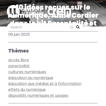
Aller
10 idées reçues sur le
au
numérique, Anne Cordier
contenu
principal
dans le kit Parentalité et
search
search
Numérique de la Trousse
Search
06 juin 2025
à Projet
Thèmes
accès libre
parentalité
cultures numériques
éducation au numérique
éducation aux médias et à l'information
effets du numérique
dispositifs numériques et usages