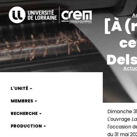
Aller
au
A
A
contenu
[À (
principal
ra
ce
Dels
Actua
L'UNITÉ
Main
MEMBRES
navigation
Dimanche 31
RECHERCHE
L'ouvrage
La
PRODUCTION
l'occasion d
du 31 mai 20