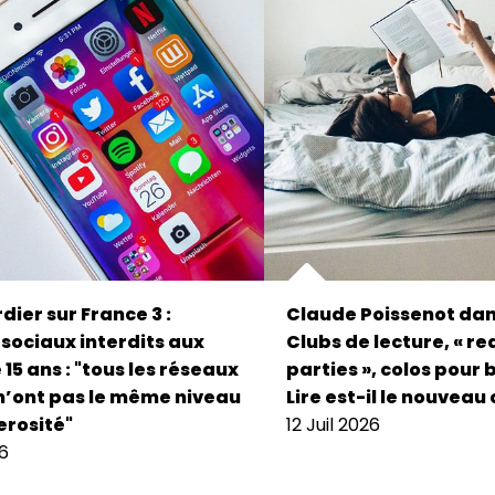
dier sur France 3 :
Claude Poissenot dan
sociaux interdits aux
Clubs de lecture, « r
15 ans : "tous les réseaux
parties », colos pour 
n’ont pas le même niveau
Lire est-il le nouveau 
rosité"
12 Juil 2026
26