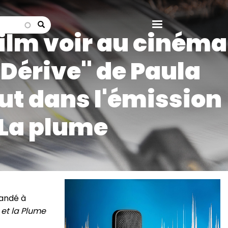
search
film voir au cinéma
a Dérive" de Paula
ut dans l'émission
 La plume
Image
andé à
et la Plume