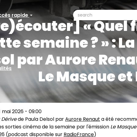
search
ccès rapide
ccès
re)écouter] « Quel 
Search
pide
tte semaine ? » : L
ol par Aurore Rena
lités
Le Masque et
 mai 2026 - 09:00
 Dérive
de Paula Delsol par
Aurore Renaut
a été recomm
es sorties cinéma de la semaine par l'émission
Le Masque 
26 (podcast disponible sur
RadioFrance
)