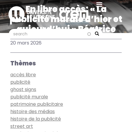
Aller
En libre accès: « La
au
publicité murale d’hier et
contenu
principal
aujourd’hui » Béatrice
search
search
Fleury dans Des murs à
Search
20 mars 2026
lire
Thèmes
accès libre
publicité
ghost signs
publicité murale
patrimoine publicitaire
histoire des médias
histoire de la publicité
street art