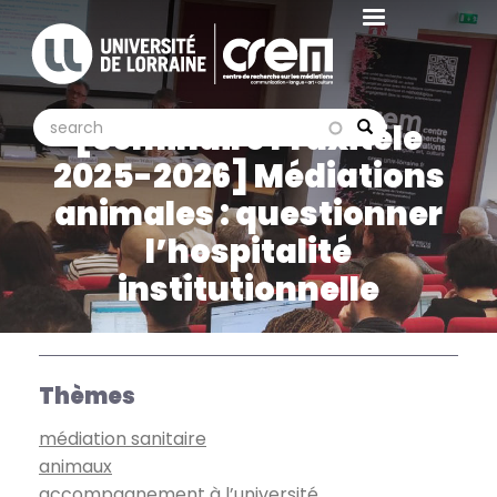
Aller
au
contenu
principal
search
search
[Séminaire Praxitèle
Search
2025-2026] Médiations
animales : questionner
l’hospitalité
institutionnelle
Thèmes
médiation sanitaire
animaux
accompagnement à l’université