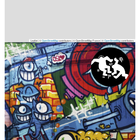
Leaflet | ©
OpenStreetMap
contributors
|
© OpenStreetMap France | ©
OpenStreetMap
contributors