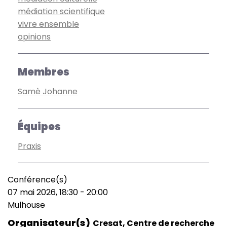
médiation scientifique
vivre ensemble
opinions
Membres
Samè Johanne
Équipes
Praxis
Conférence(s)
Type
07 mai 2026, 18:30
-
20:00
de
Date
Mulhouse
manifestation
(smart)
Lieu
Organisateur(s)
Cresat, Centre de recherche