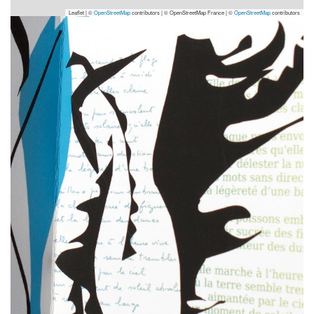
Leaflet | ©
OpenStreetMap
contributors
|
© OpenStreetMap France | ©
OpenStreetMap
contributors