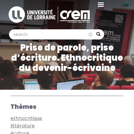
Aller
au
contenu
principal
search
search
Search
Prise de parole, prise
d’écriture. Ethnocritique
du devenir-écrivaine
Thèmes
ethnocritique
littérature
écriture