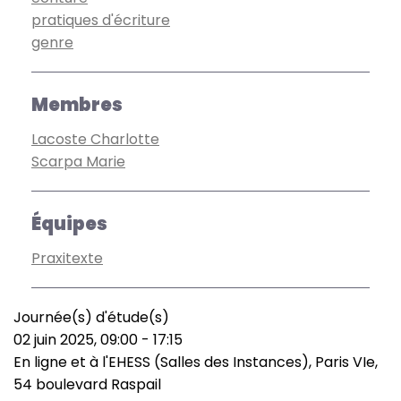
pratiques d'écriture
genre
Membres
Lacoste Charlotte
Scarpa Marie
Équipes
Praxitexte
Journée(s) d'étude(s)
Type
02 juin 2025, 09:00
-
17:15
de
Date
En ligne et à l'EHESS (Salles des Instances), Paris VIe,
manifestation
(smart)
Lieu
54 boulevard Raspail