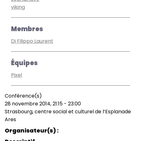
viking
Membres
Di Filippo Laurent
Équipes
Pixel
Conférence(s)
Type
28 novembre 2014, 21:15
-
23:00
de
Date
Strasbourg, centre social et culturel de l’Esplanade
manifestation
(smart)
Lieu
Ares
Organisateur(s)