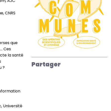
rem, AJC
ue, CNRS
erses que
.. Ces
cte la santé
s
Partager
u ?
nformation
, Université