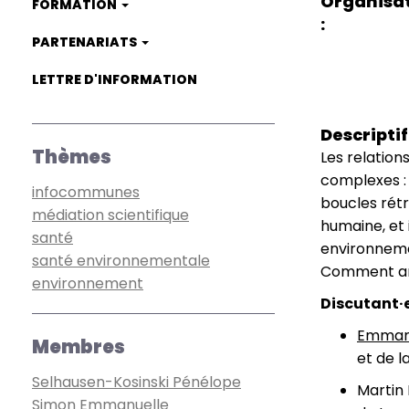
Organisa
FORMATION
PARTENARIATS
LETTRE D'INFORMATION
Descriptif
Thèmes
Les relation
complexes : 
infocommunes
boucles rétr
médiation scientifique
humaine, et
santé
environnemen
santé environnementale
Comment anti
environnement
Discutant·e
Emmanu
Membres
et de l
Selhausen-Kosinski Pénélope
Martin 
Simon Emmanuelle