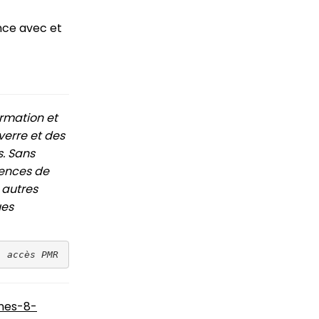
nce avec et
ormation et
verre et des
s. Sans
iences de
 autres
ues
, accès PMR
nes-8-