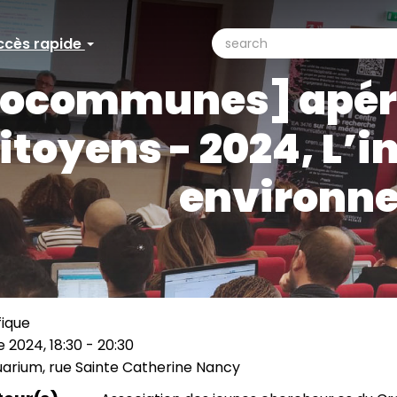
search
ccès rapide
ccès
Search
focommunes] apérit
pide
citoyens - 2024, L’i
environn
fique
 2024, 18:30
-
20:30
rium, rue Sainte Catherine Nancy
ation