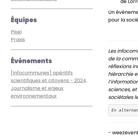
de Lorr
Un évènemen
Équipes
pour la soci
Pixel
Praxis
Les infocomm
de la commu
Événements
réflexions i
[Infocommunes] apéritifs
hiérarchie e
scientifiques et citoyens - 2024,
l’informatio
Journalisme et enjeux
sciences, e
environnementaux
sociétales l
En alterna
- weezeven