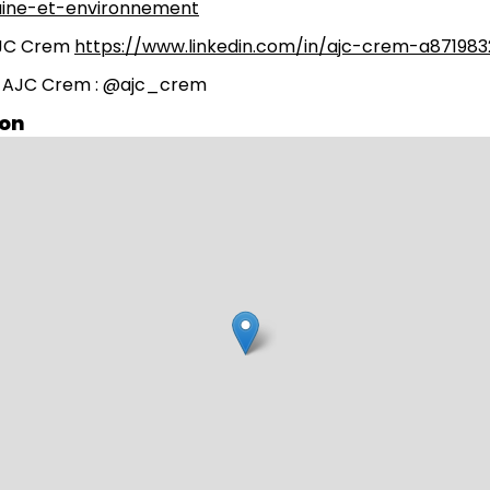
ine-et-environnement
AJC Crem
https://www.linkedin.com/in/ajc-crem-a871983
m AJC Crem : @ajc_crem
ion