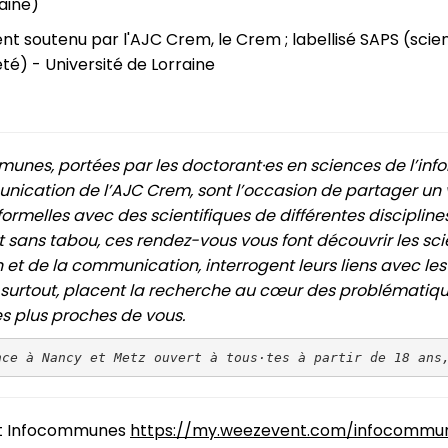
aine)
t soutenu par l'AJC Crem, le Crem ; labellisé SAPS (scie
été) - Université de Lorraine
unes, portées par les doctorant·es en sciences de l’inf
nication de l’AJC Crem, sont l’occasion de partager un 
nformelles avec des scientifiques de différentes discipline
t sans tabou, ces rendez-vous vous font découvrir les sc
n et de la communication, interrogent leurs liens avec les
t surtout, placent la recherche au cœur des problématiq
es plus proches de vous.
nce à Nancy et Metz ouvert à tous·tes à partir de 18 ans
t Infocommunes
https://my.weezevent.com/infocommu