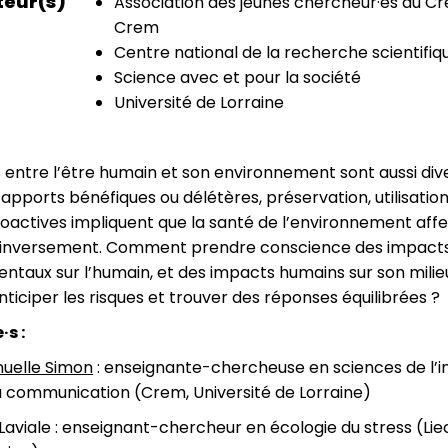
teur(s)
Association des jeunes chercheur·es du C
Crem
Centre national de la recherche scientifiq
Science avec et pour la société
Université de Lorraine
s entre l’être humain et son environnement sont aussi div
apports bénéfiques ou délétères, préservation, utilisation.
oactives impliquent que la santé de l’environnement affe
 inversement. Comment prendre conscience des impact
taux sur l’humain, et des impacts humains sur son milie
ciper les risques et trouver des réponses équilibrées ?
·s :
elle Simon
: enseignante-chercheuse en sciences de l’i
a communication (Crem, Université de Lorraine)
Laviale : enseignant-chercheur en écologie du stress (Liec