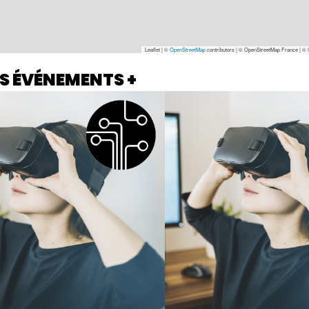
Leaflet | ©
OpenStreetMap
contributors
|
© OpenStreetMap France | ©
S ÉVÉNEMENTS +