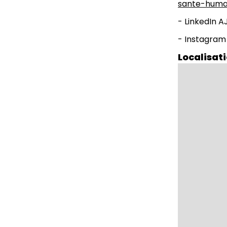
sante-huma
- LinkedIn 
- Instagra
Localisat