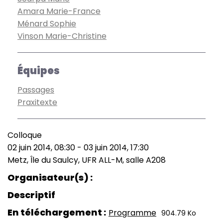
Amara Marie-France
Ménard Sophie
Vinson Marie-Christine
Équipes
Passages
Praxitexte
Colloque
Type
02 juin 2014, 08:30
-
03 juin 2014, 17:30
de
Date
Metz, Île du Saulcy, UFR ALL-M, salle A208
manifestation
(smart)
Lieu
Organisateur(s)
Descriptif
En téléchargement
Programme
904.79 Ko