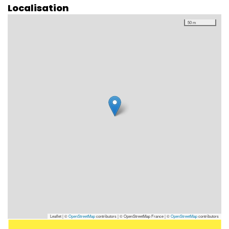
Localisation
50 m
Leaflet | ©
OpenStreetMap
contributors
|
© OpenStreetMap France | ©
OpenStreetMap
contributors