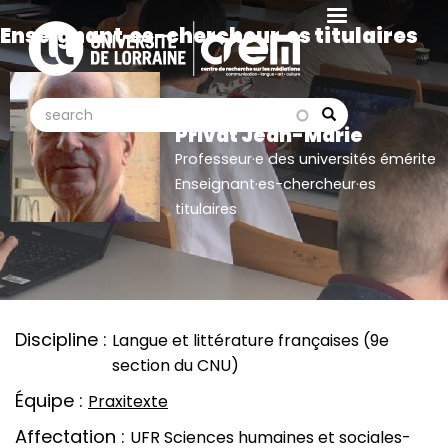
Aller
Enseignant·es-chercheur·es titulaires
au
contenu
principal
search
search
Search
Privat Jean-Marie
Professeur·e des universités émérite
Enseignant·es-chercheur·es
titulaires
Discipline
Langue et littérature françaises (9e
section du CNU)
Équipe
Praxitexte
Affectation
UFR Sciences humaines et sociales-