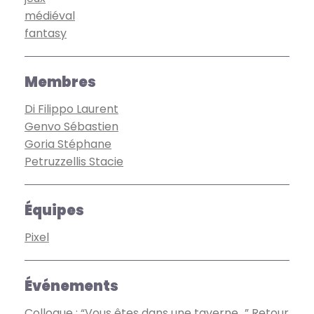
médiéval
fantasy
Membres
Di Filippo Laurent
Genvo Sébastien
Goria Stéphane
Petruzzellis Stacie
Équipes
Pixel
Événements
Colloque : “Vous êtes dans une taverne…” Retour