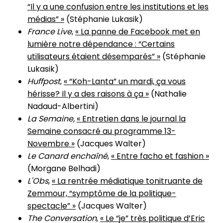
“Il y a une confusion entre les institutions et les
médias” »
(Stéphanie Lukasik)
France Live
,
« La panne de Facebook met en
lumière notre dépendance : “Certains
utilisateurs étaient désemparés” »
(Stéphanie
Lukasik)
Huffpost
,
«
“Koh-Lanta” un mardi, ça vous
hérisse? Il y a des raisons à ça »
(Nathalie
Nadaud-Albertini)
La Semaine,
« Entretien dans le journal la
Semaine consacré au programme 13-
Novembre »
(Jacques Walter)
Le Canard enchaîné
,
« Entre facho et fashion »
(Morgane Belhadi)
L'Obs
,
« La rentrée médiatique tonitruante de
Zemmour, “symptôme de la politique-
spectacle” »
(Jacques Walter)
The Conversation
,
« Le “je” très politique d’Eric