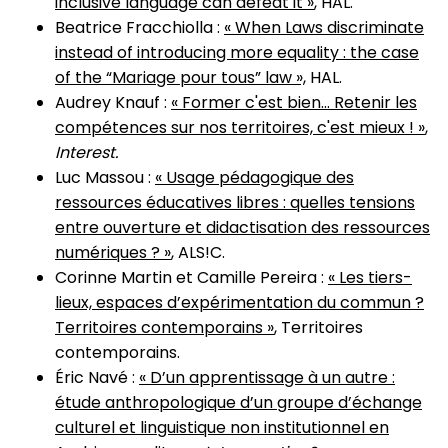
inclusive language can defeat it »
, HAL.
Beatrice Fracchiolla :
« When Laws discriminate
instead of introducing more equality : the case
of the “Mariage pour tous” law »,
HAL.
Audrey Knauf :
« Former c'est bien... Retenir les
compétences sur nos territoires, c'est mieux ! »
,
Interest.
Luc Massou :
« Usage pédagogique des
ressources éducatives libres : quelles tensions
entre ouverture et didactisation des ressources
numériques ? »
, ALS!C.
Corinne Martin et Camille Pereira :
« Les tiers-
lieux, espaces d’expérimentation du commun ?
Territoires contemporains »
, Territoires
contemporains.
Éric Navé :
« D’un apprentissage à un autre :
étude anthropologique d’un groupe d’échange
culturel et linguistique non institutionnel en