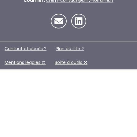
Courriel :
crem-contact@univ-lorraine.fr
Contact et accès ?
Plan du site ?️
Mentions légales ⚖️
Boîte à outils ⚒️