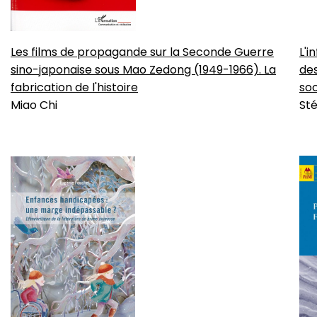
Les films de propagande sur la Seconde Guerre
L'i
sino-japonaise sous Mao Zedong (1949-1966). La
des
fabrication de l'histoire
so
Miao Chi
Sté