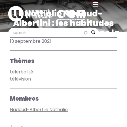
Aller
au
Nathalie Nadaud-
contenu
Albertini : les habitudes
principal
de consommation dans la
search
search
Search
télé-réalité
13 septembre 2021
Thèmes
téléréalité
télévision
Membres
Nadaud-Albertini Nathalie