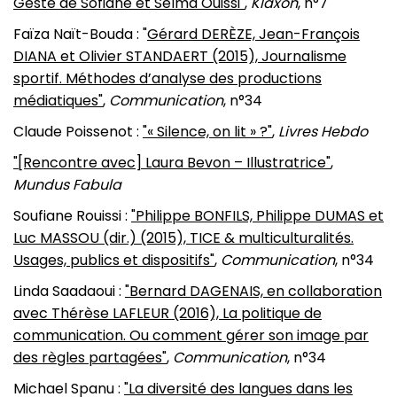
Geste de Sofiane et Selma Ouissi"
,
Klaxon
, n°7
Faïza Naït-Bouda : "
Gérard DERÈZE, Jean-François
DIANA et Olivier STANDAERT (2015), Journalisme
sportif. Méthodes d’analyse des productions
médiatiques"
,
Communication
, n°34
Claude Poissenot :
"« Silence, on lit » ?"
,
Livres Hebdo
"[Rencontre avec] Laura Bevon – Illustratrice"
,
Mundus Fabula
Soufiane Rouissi :
"Philippe BONFILS, Philippe DUMAS et
Luc MASSOU (dir.) (2015), TICE & multiculturalités.
Usages, publics et dispositifs"
,
Communication
, n°34
Linda Saadaoui :
"Bernard DAGENAIS, en collaboration
avec Thérèse LAFLEUR (2016), La politique de
communication. Ou comment gérer son image par
des règles partagées"
,
Communication
, n°34
Michael Spanu :
"La diversité des langues dans les