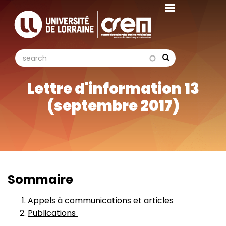
Aller
au
contenu
principal
search
search
Search
Lettre d'information 13
(septembre 2017)
Sommaire
Appels à communications et articles
Publications