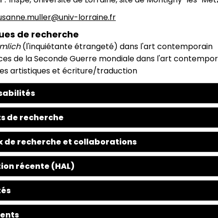
usanne.muller@univ-lorraine.fr
ues de recherche
mlich
(l'inquiétante étrangeté) dans l'art contemporain
aces de la Seconde Guerre mondiale dans l'art contempor
es artistiques et écriture/traduction
abilités
s de recherche
 de recherche et collaborations
ion récente (HAL)
tés
ents