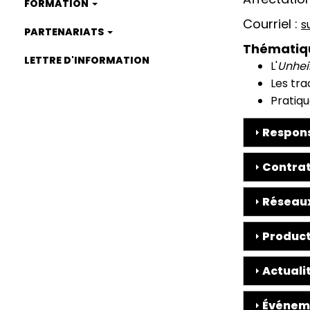
FORMATION
Courriel
s
PARTENARIATS
Thématiq
LETTRE D'INFORMATION
L'
Unhei
Les tr
Pratiqu
Respons
Contrat
Réseaux
Product
Actuali
Événem