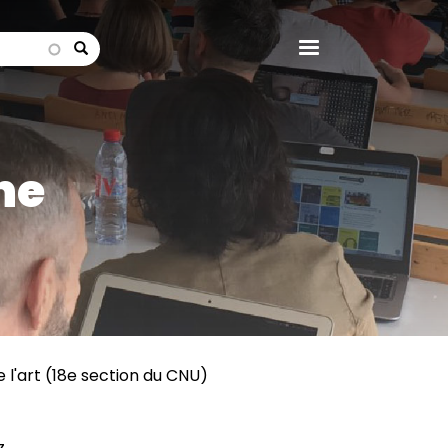
search
ne
e l'art (18e section du CNU)
z