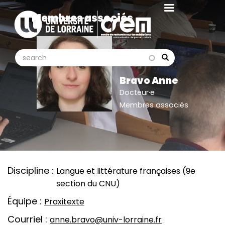
Aller
Membres associés
au
contenu
principal
search
search
Search
Bravo Anne
Docteur·e
Membres associés
Discipline
Langue et littérature françaises (9e
section du CNU)
Équipe
Praxitexte
Courriel
anne.bravo@univ-lorraine.fr