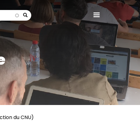
search
e
ection du CNU)