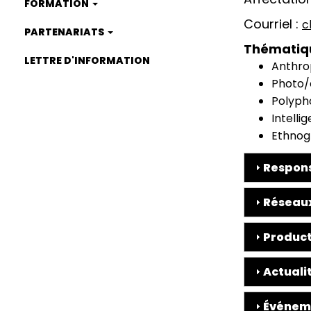
FORMATION
Courriel
c
PARTENARIATS
Thématiq
LETTRE D'INFORMATION
Anthrop
Photo/
Polypho
Intelli
Ethnog
Respons
Réseaux
Product
Actuali
Événem