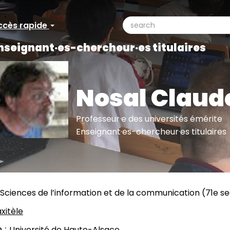
search
ccès rapide
ccès
Search
nseignant·es-chercheur·es titulaires
pide
Nosal Claud
Professeur·e des universités émérite
Enseignant·es-chercheur·es titulaires
Sciences de l’information et de la communication (71e s
xitèle
n
Université de Haute-Alsace