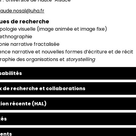
laude.nosal@uha.fr
ues de recherche
ologie visuelle (image animée et image fixe)
ethnographie
nie narrative fractalisée
gence narrative et nouvelles formes d’écriture et de récit
raphie des organisations et
storystelling
abilités
 de recherche et collaborations
ion récente (HAL)
tés
ents