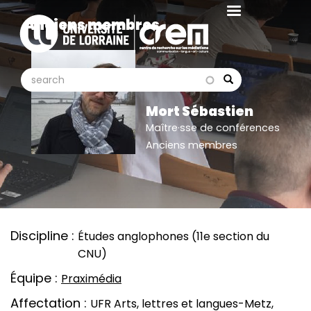
Aller
Anciens membres
au
contenu
principal
search
search
Search
Mort Sébastien
Maître·sse de conférences
Anciens membres
Discipline
Études anglophones (11e section du
CNU)
Équipe
Praximédia
Affectation
UFR Arts, lettres et langues-Metz,