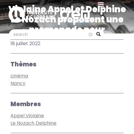
Aller
Violaine Appel et Delphine
au
Le Nozach proposent une
contenu
principal
promenade pour
search
search
découvrir Nancy, ville de
Search
18 juillet 2022
cinéma.
Thèmes
cinéma
Nancy
Membres
Appel Violaine
Le Nozach Delphine