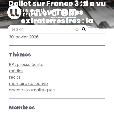
Dollet sur France 3 : Il a vu
Aller
au
un ovni et des
contenu
extraterrestres : la
principal
célèbre affaire Marius
search
search
Search
Dewilde de 1954
30 janvier 2026
ressuscitée dans un
documentaire inédit
Thèmes
RP : presse écrite
médias
récits
mémoire collective
discours journalistiques
Membres