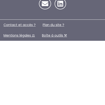
Contact et accès ?
Plan du site ?️
Mentions légales ⚖️
Boîte à outils ⚒️