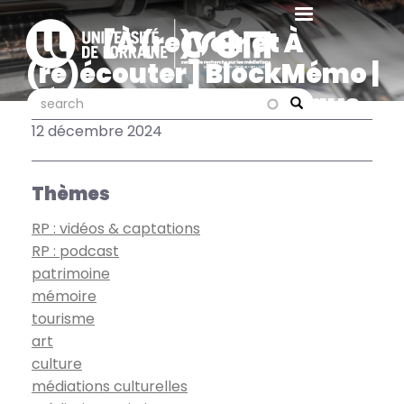
Aller
au
[À (re)voir et À
contenu
(ré)écouter] BlockMémo |
principal
Épisode 1 : Le Blockhaus
search
search
Search
miroir par Béatrice Fleury
12 décembre 2024
Thèmes
RP : vidéos & captations
RP : podcast
patrimoine
mémoire
tourisme
art
culture
médiations culturelles