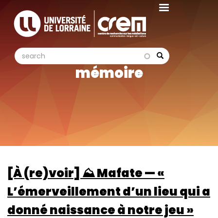
Aller
au
contenu
principal
search
search
Search
mémoire
[À (re)voir] ⛰️ Mafate — «
L’émerveillement d’un lieu qui a
donné naissance à notre jeu »