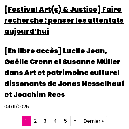
[Festival Art(s) & Justice] Faire
recherche : penser les attentats
aujourd’hui
[En libre accès] Lucile Jean,
Gaëlle Crenn et Susanne Müller
dans Art et patrimoine culturel
dissonants de Jonas Nesselhauf
et Joachim Rees
04/11/2025
Pagination
Page
1
Page
2
Page
3
Page
4
Page
5
Page
››
Dernière
Dernier »
courante
suivante
page