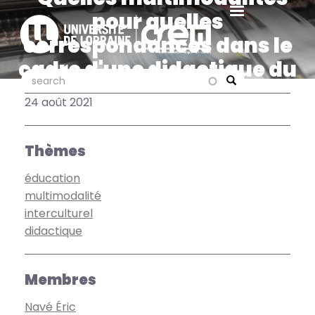
Aller
pour quelles
au
correspondances dans le
contenu
principal
cadre d'une didactique du
search
search
français fondée sur
Search
24 août 2021
l'approche interculturelle
?"
Thèmes
éducation
multimodalité
interculturel
didactique
Membres
Navé Éric