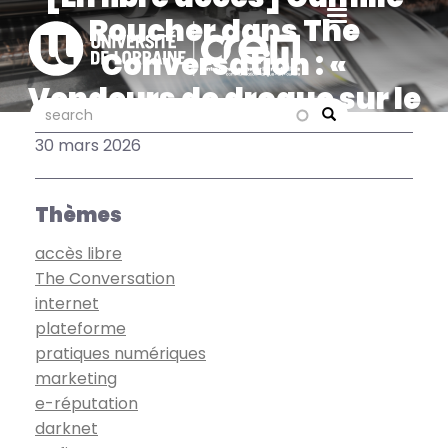
Aller
Roucher dans The
au
Conversation : «
contenu
principal
Vendeurs de drogue sur le
search
search
« darknet » : des
Search
30 mars 2026
entrepreneurs très bien
organisés »
Thèmes
accès libre
The Conversation
internet
plateforme
pratiques numériques
marketing
e-réputation
darknet