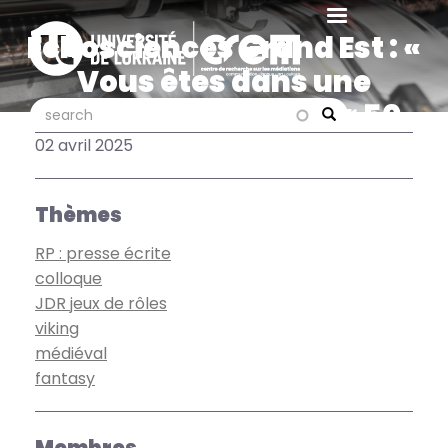
Aller
au
Échosciences Grand Est : «
contenu
Vous êtes dans une
principal
taverne... Retour sur 50
search
search
Search
ans de jeux de rôle »
02 avril 2025
Thèmes
RP : presse écrite
colloque
JDR jeux de rôles
viking
médiéval
fantasy